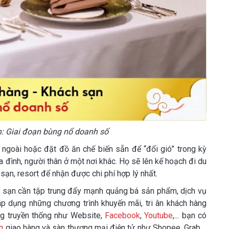
: Giai đoạn bùng nổ doanh số
ngoài hoặc đặt đồ ăn chế biến sẵn để “đổi gió” trong kỳ
ia đình, người thân ở một nơi khác. Họ sẽ lên kế hoạch đi du
sạn, resort để nhận được chi phí hợp lý nhất.
h sạn cần tập trung đẩy mạnh quảng bá sản phẩm, dịch vụ
 áp dụng những chương trình khuyến mãi, tri ân khách hàng
ng truyền thống như Website,
Facebook
,
Youtube
,... bạn có
g
giao hàng và sàn thương mại điện tử như Shopee, Grab,...