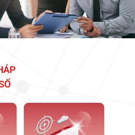
HÁP
SỐ