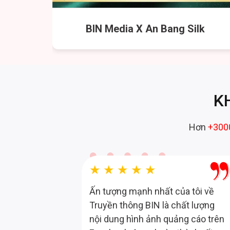
u
BIN Media X An Bang Silk
K
Hơn
+300
★★★★★
ực của BIN
Ấn tượng mạnh nhất của tôi về
 Quý công
Truyền thông BIN là chất lượng
ch. Khi
nội dung hình ảnh quảng cáo trên