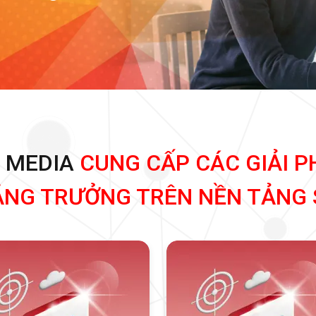
N MEDIA
CUNG CẤP CÁC GIẢI P
ĂNG TRƯỞNG TRÊN NỀN TẢNG 