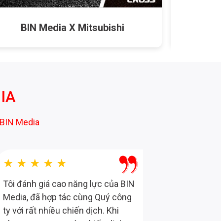
BIN Media X Mitsubishi
B
IA
BIN Media
★★★★★
★★
Tôi đánh giá cao năng lực của BIN
Ấn tượng 
Media, đã hợp tác cùng Quý công
Truyền th
ty với rất nhiều chiến dịch. Khi
nội dung 