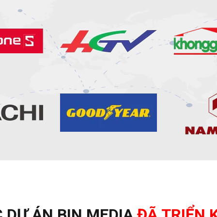
C DỰ ÁN
BIN MEDIA
ĐÃ TRIỂN 