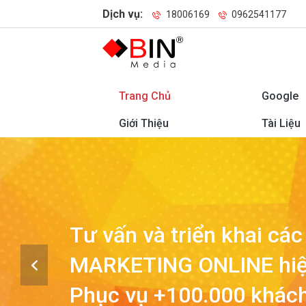
Dịch vụ:
18006169
0962541177
Trang Chủ
Google
Giới Thiệu
Tài Liệu
Lùi lại