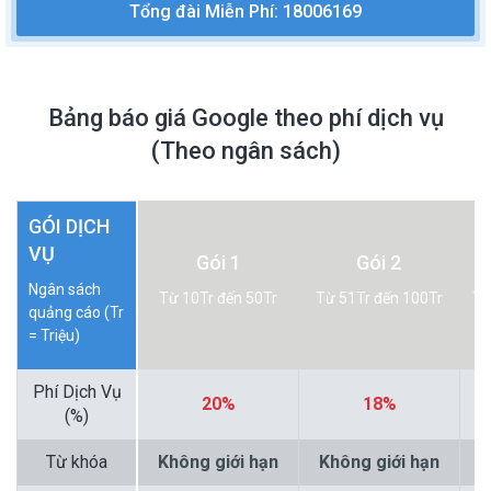
Tổng đài Miễn Phí: 18006169
Bảng báo giá Google theo phí dịch vụ
(Theo ngân sách)
GÓI DỊCH
VỤ
Gói 1
Gói 2
Ngân sách
Từ 10Tr đến 50Tr
Từ 51Tr đến 100Tr
Từ
quảng cáo (Tr
= Triệu)
Phí Dịch Vụ
20%
18%
(%)
Từ khóa
Không giới hạn
Không giới hạn
K