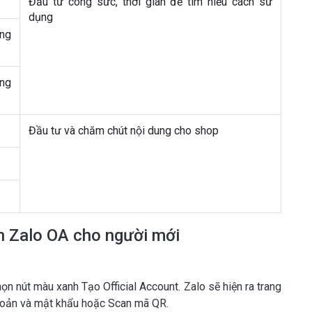
Đầu tư công sức, thời gian để tìm hiểu cách sử
dụng
ảng
ăng
Đầu tư và chăm chút nội dung cho shop
n Zalo OA cho người mới
ọn nút màu xanh Tạo Official Account. Zalo sẽ hiện ra trang
khoản và mật khẩu hoặc Scan mã QR.