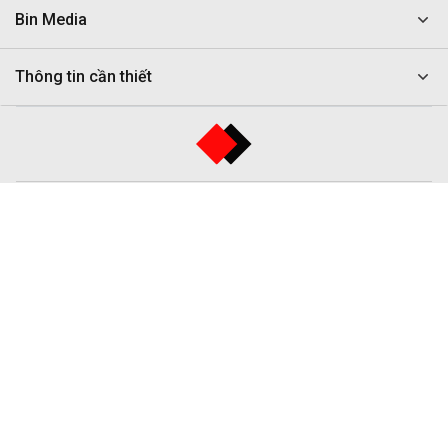
Bin Media
Thông tin cần thiết
CÔNG TY TNHH ĐẦU TƯ VÀ PHÁT TRIỂN DỊCH VỤ TRUYỀN THÔNG
BIN
Đơn vị trực thuộc
BIN Corporation Group
Địa chỉ:
Tòa nhà BIN Corporation Group, 549A Huỳnh Tấn Phát,
Phường Tân Thuận, Tp Hồ Chí Minh.
Điện thoại:
(84-028) 7300 6169
-
Email:
support@bin.com.vn
Kết nối với chúng tôi