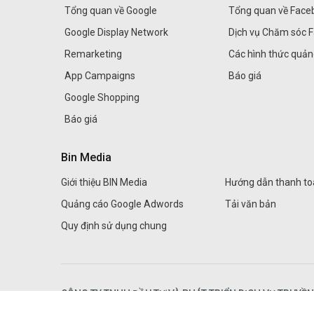
Tổng quan về Google
Tổng quan về Face
Google Display Network
Dịch vụ Chăm sóc 
Remarketing
Các hình thức quả
App Campaigns
Báo giá
Google Shopping
Báo giá
Bin Media
Giới thiệu BIN Media
Hướng dẫn thanh to
Quảng cáo Google Adwords
Tải văn bản
Quy định sử dụng chung
CÔNG TY TNHH ĐẦU TƯ VÀ PHÁT TRIỂN DỊCH VỤ TRUYỀ
Đơn vị trực thuộc
BIN Corporation Group