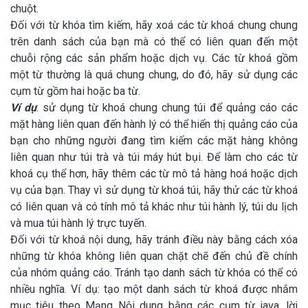
chuột.
Đối với từ khóa tìm kiếm, hãy xoá các từ khoá chung chung
trên danh sách của bạn mà có thể có liên quan đến một
chuỗi rộng các sản phẩm hoặc dịch vụ. Các từ khoá gồm
một từ thường là quá chung chung, do đó, hãy sử dụng các
cụm từ gồm hai hoặc ba từ.
Ví dụ
: sử dụng từ khoá chung chung túi để quảng cáo các
mặt hàng liên quan đến hành lý có thể hiển thị quảng cáo của
bạn cho những người đang tìm kiếm các mặt hàng không
liên quan như túi trà và túi máy hút bụi. Để làm cho các từ
khoá cụ thể hơn, hãy thêm các từ mô tả hàng hoá hoặc dịch
vụ của bạn. Thay vì sử dụng từ khoá túi, hãy thử các từ khoá
có liên quan và có tính mô tả khác như túi hành lý, túi du lịch
và mua túi hành lý trực tuyến.
Đối với từ khoá nội dung, hãy tránh điều này bằng cách xóa
những từ khóa không liên quan chặt chẽ đến chủ đề chính
của nhóm quảng cáo. Tránh tạo danh sách từ khóa có thể có
nhiều nghĩa. Ví dụ: tạo một danh sách từ khoá được nhắm
mục tiêu theo Mạng Nội dung bằng các cụm từ java, lời