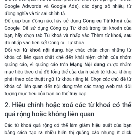
Google Adwords và Google Ads), các dạng số nhiều, từ
đồng nghĩa và từ sai chính tả.
Để giúp bạn động não, hãy sử dụng
Công cụ Từ khoá
của
Google. Để sử dụng Công cụ Từ khoá trong tài khoản của
bạn, hãy chọn tab Từ khoá và nhấp vào Thêm từ khoá, sau
đó nhấp vào liên kết Công cụ Từ khoá.
Đối với
từ khoá nội dung
, hãy chắc chắn chọn những từ
khóa có liên quan chặt chẽ đến khái niệm chính của nhóm
quảng cáo, vì quảng cáo trên
Mạng Nội dung
được nhắm
mục tiêu theo chủ đề tổng thể của danh sách từ khóa, không
phải theo các thuật ngữ từ khóa riêng lẻ. Chọn các chủ đề từ
khóa có liên quan đến nội dung trên các trang web mà đối
tượng mục tiêu của bạn có thể truy cập.
2. Hiệu chỉnh hoặc xoá các từ khoá có thể
quá rộng hoặc không liên quan
Các từ khoá quá rộng có thể làm giảm hiệu suất của bạn
bằng cách tạo ra nhiều hiển thị quảng cáo nhưng ít click