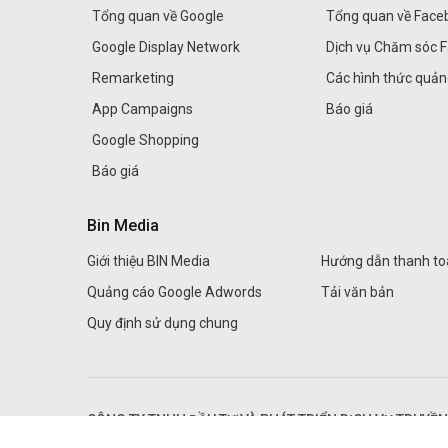
Tổng quan về Google
Tổng quan về Face
Google Display Network
Dịch vụ Chăm sóc 
Remarketing
Các hình thức quả
App Campaigns
Báo giá
Google Shopping
Báo giá
Bin Media
Giới thiệu BIN Media
Hướng dẫn thanh to
Quảng cáo Google Adwords
Tải văn bản
Quy định sử dụng chung
CÔNG TY TNHH ĐẦU TƯ VÀ PHÁT TRIỂN DỊCH VỤ TRUYỀ
Đơn vị trực thuộc
BIN Corporation Group